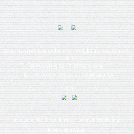
Isana NaturFeinkost GmbH & Co. Produktions- und Handels
KG
Gewerbering 22 | D-86922 Eresing
TEL: +49 (0) 819 393 27 0 |
info@isana.de
© 2026
Impressum
Rechtliche Hinweise
Datenschutzerklärung
Hinweisgebersystem