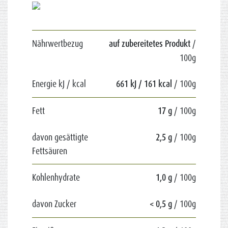
Nährwertbezug
auf zubereitetes Produkt
/
100g
Energie kJ / kcal
661 kJ / 161 kcal
/ 100g
Fett
17 g
/ 100g
davon gesättigte
2,5 g
/ 100g
Fettsäuren
Kohlenhydrate
1,0 g
/ 100g
davon Zucker
< 0,5 g
/ 100g