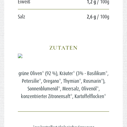
Eiweiß
1,2 g
/ 100g
Salz
2,6 g
/ 100g
ZUTATEN
grüne Oliven* (92 %), Kräuter* (3% - Basilikum*,
Petersilie*, Oregano*, Thymian*, Rosmarin*),
Sonnenblumenöl*, Meersalz, Olivenöl*,
konzentrierter Zitronensaft*, Kartoffelflocken*