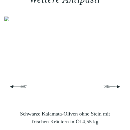
ein
Schwarze Kalamata-Oliven ohne Stein mit
Grü
0 g
frischen Kräutern in Öl 4,55 kg