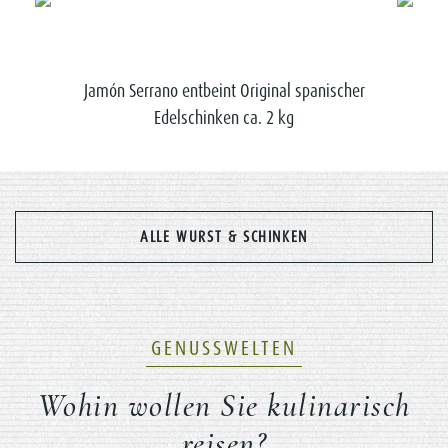
 mit
Jamón Serrano entbeint Original spanischer
Chor
Edelschinken ca. 2 kg
ALLE WURST & SCHINKEN
GENUSSWELTEN
Wohin wollen Sie kulinarisch
reisen?