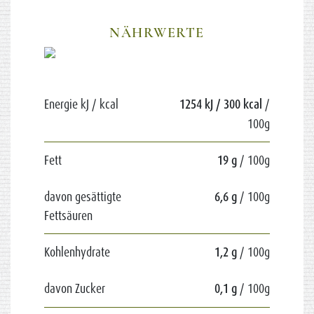
NÄHRWERTE
Energie kJ / kcal
1254 kJ / 300 kcal
/
100g
Fett
19 g
/ 100g
davon gesättigte
6,6 g
/ 100g
Fettsäuren
Kohlenhydrate
1,2 g
/ 100g
davon Zucker
0,1 g
/ 100g