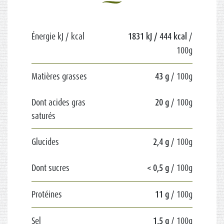
Énergie kJ / kcal
1831 kJ / 444 kcal
/
100g
Matières grasses
43 g
/ 100g
Dont acides gras
20 g
/ 100g
saturés
Glucides
2,4 g
/ 100g
Dont sucres
< 0,5 g
/ 100g
Protéines
11 g
/ 100g
Sel
1,5 g
/ 100g