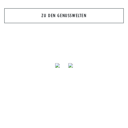
Previous
Nex
ZU DEN GENUSSWELTEN
Isana NaturFeinkost GmbH & Co. Produktions- und Handels
KG
Gewerbering 22 | D-86922 Eresing
TEL: +49 (0) 819 393 27 0 |
info@isana.de
© 2026