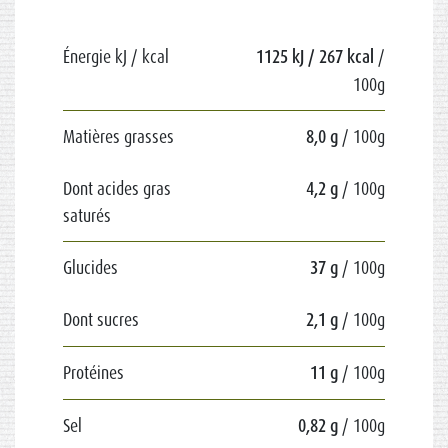
Énergie kJ / kcal
1125 kJ / 267 kcal
/
100g
Matières grasses
8,0 g
/ 100g
Dont acides gras
4,2 g
/ 100g
saturés
Glucides
37 g
/ 100g
Dont sucres
2,1 g
/ 100g
Protéines
11 g
/ 100g
Sel
0,82 g
/ 100g