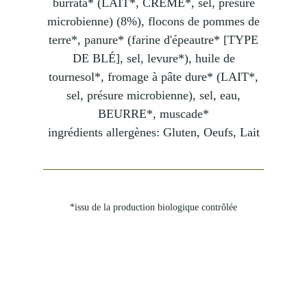
burrata* (LAIT*, CRÈME*, sel, présure
microbienne) (8%), flocons de pommes de
terre*, panure* (farine d'épeautre* [TYPE
DE BLÉ], sel, levure*), huile de
tournesol*, fromage à pâte dure* (LAIT*,
sel, présure microbienne), sel, eau,
BEURRE*, muscade*
ingrédients allergènes: Gluten, Oeufs, Lait
*issu de la production biologique contrôlée