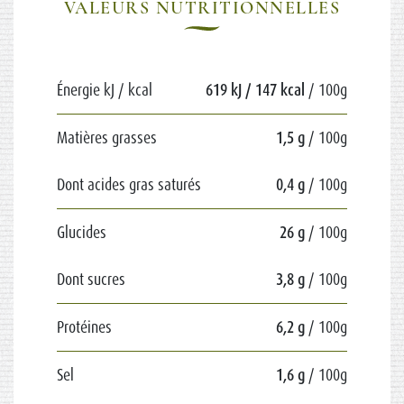
VALEURS NUTRITIONNELLES
Énergie kJ / kcal
619 kJ / 147 kcal
/ 100g
Matières grasses
1,5 g
/ 100g
Dont acides gras saturés
0,4 g
/ 100g
Glucides
26 g
/ 100g
Dont sucres
3,8 g
/ 100g
Protéines
6,2 g
/ 100g
Sel
1,6 g
/ 100g