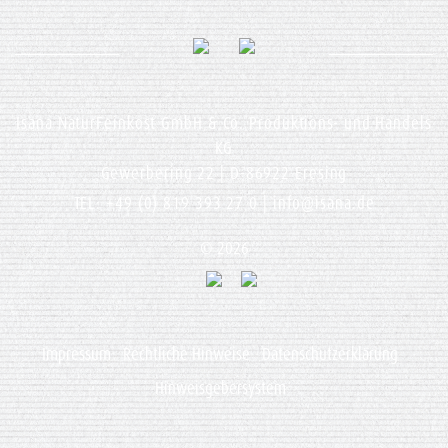
Isana NaturFeinkost GmbH & Co. Produktions- und Handels
KG
Gewerbering 22 | D-86922 Eresing
TEL: +49 (0) 819 393 27 0 |
info@isana.de
© 2026
Impressum
Rechtliche Hinweise
Datenschutzerklärung
Hinweisgebersystem