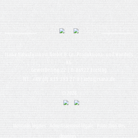
Isana NaturFeinkost GmbH & Co. Produktions- und Handels
KG
Gewerbering 22 | D-86922 Eresing
TEL: +49 (0) 819 393 27 0 |
info@isana.de
© 2026
Mentions légales
Advertissement légale
Protection des
données