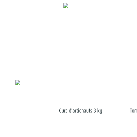
lamata sans noyau
Curs d'artichauts 3 kg
Tom