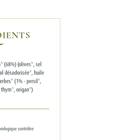
DIENTS
* (68%) (olives*, sel
ol désodorisée*, huile
herbes* (1% - persil*,
, thym*, origan*)
 biologique contrôlée