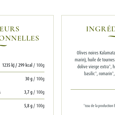
EURS
INGRÉ
ONNELLES
Olives noires Kalamata
marin), huile de tournes
1235 kJ / 299 kcal
/ 100g
dolive vierge extra*, 
basilic*, romarin*
30 g
/ 100g
s
3,7 g
/ 100g
5,8 g
/ 100g
*issu de la production