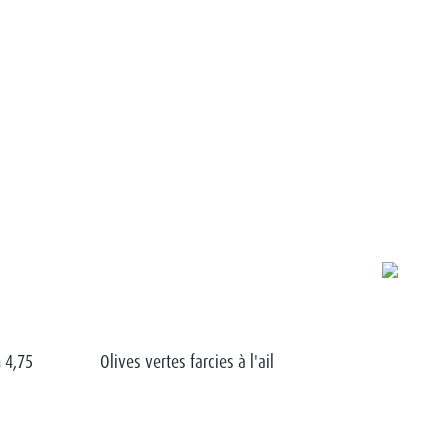
n 4,75
Olives vertes farcies à l'ail
Olives noires
n