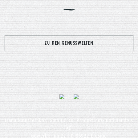
Previous
Nex
ZU DEN GENUSSWELTEN
Isana NaturFeinkost GmbH & Co. Produktions- und Handels
KG
Gewerbering 22 | D-86922 Eresing